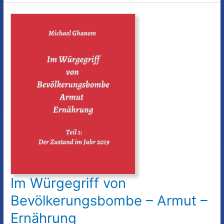
von
Migration
und
Integration
Im Würgegriff von
Bevölkerungsbombe – Armut –
Ernährung