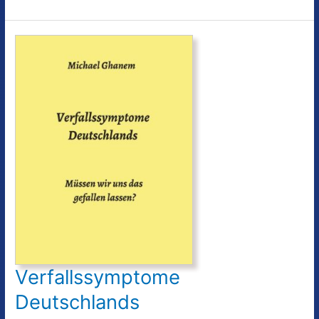
Mut
…
Steh
auf!
Verfallssymptome
Deutschlands