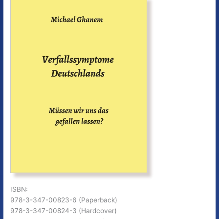
ISBN:
978-3-347-00823-6 (Paperback)
978-3-347-00824-3 (Hardcover)