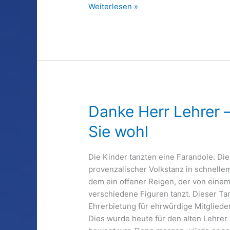
Leonidas
Weiterlesen »
der
Große
–
„Ich
bin
ein
Mensch“
Danke Herr Lehrer 
Sie wohl
Die Kinder tanzten eine Farandole. Die
provenzalischer Volkstanz in schnelle
dem ein offener Reigen, der von einem
verschiedene Figuren tanzt. Dieser Tanz
Ehrerbietung für ehrwürdige Mitglieder
Dies wurde heute für den alten Lehrer 