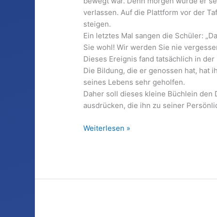
bewegt war. Denn morgen würde er sei
verlassen. Auf die Plattform vor der Ta
steigen.
Ein letztes Mal sangen die Schüler: „
Sie wohl! Wir werden Sie nie vergesse
Dieses Ereignis fand tatsächlich in der 
Die Bildung, die er genossen hat, hat 
seines Lebens sehr geholfen.
Daher soll dieses kleine Büchlein den 
ausdrücken, die ihn zu seiner Persönli
Danke
Weiterlesen »
Herr
Lehrer
–
und
leben
Sie
wohl