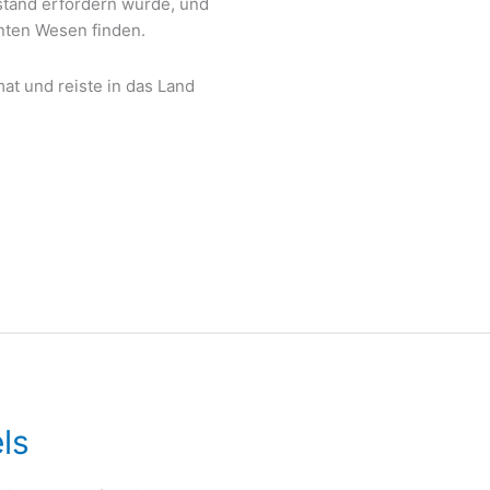
stand erfordern würde, und
nten Wesen finden.
mat und reiste in das Land
ls