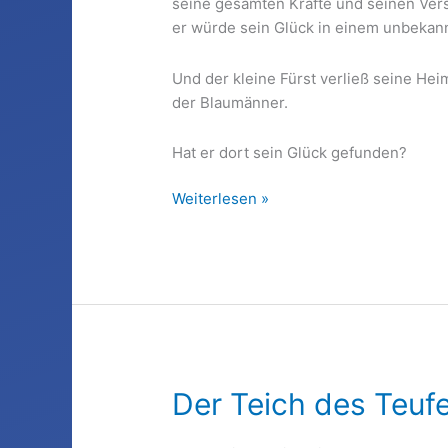
seine gesamten Kräfte und seinen Ver
er würde sein Glück in einem unbekan
Und der kleine Fürst verließ seine Hei
der Blaumänner.
Hat er dort sein Glück gefunden?
Ein
Weiterlesen »
kleiner
Fürst
und
eine
kleine
blaue
Sirene
Der Teich des Teufe