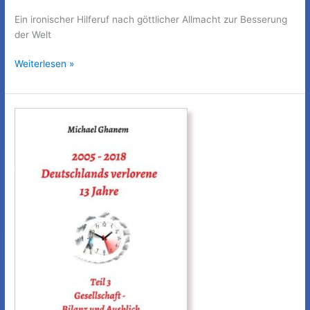
Ein ironischer Hilferuf nach göttlicher Allmacht zur Besserung
der Welt
Wenn
Weiterlesen »
ich
einmal
der
Herrgott
wär