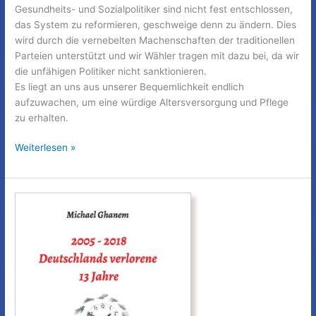
Gesundheits- und Sozialpolitiker sind nicht fest entschlossen,
das System zu reformieren, geschweige denn zu ändern. Dies
wird durch die vernebelten Machenschaften der traditionellen
Parteien unterstützt und wir Wähler tragen mit dazu bei, da wir
die unfähigen Politiker nicht sanktionieren.
Es liegt an uns aus unserer Bequemlichkeit endlich
aufzuwachen, um eine würdige Altersversorgung und Pflege
zu erhalten.
Deutschlands
Weiterlesen »
verlorene
13
Jahre
Teil
8:
Armut,
Alter,
Pflege:
Quo
vadis?