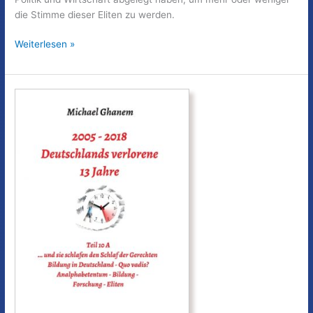
die Stimme dieser Eliten zu werden.
Deutschlands
Weiterlesen »
verlorene
13
Jahre
–
Teil
11
A:
Der
Niedergang
der
Medien
–
Für
eine
Erneuerung
der
Medien