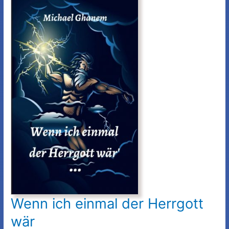
Teil
5:
Innere
Sicherheit:
Quo
vadis?
Wenn ich einmal der Herrgott
wär