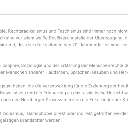
ie, Rechtsradikalismus und Faschismus sind immer noch nicht 
h sind vor allem weiße Bevölkerungsteile der Überzeugung, da
rmierend, dass sie die Lektionen des 20. Jahrhunderts immer no
.
ilosophie, Soziologie und der Erklärung der Menschenrechte dü
er Menschen anderer Hautfarben, Sprachen, Glauben und Herku
cht getan haben, die die Verantwortung für die Erziehung der heu
 Bewusstsein und die Erinnerung an das rassistische Unrecht 
ach den Nürnberger Prozessen treten die Enkelkinder der Krim
izionismus, Islamophobie direkt oder indirekt getroffen werden
eistigen Brandstifter werden.